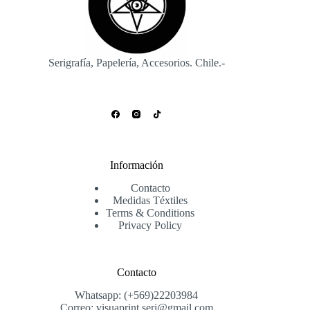
en
en
la
la
página
página
de
de
producto
producto
Serigrafía, Papelería, Accesorios. Chile.-
Información
Contacto
Medidas Téxtiles
Terms & Conditions
Privacy Policy
Contacto
Whatsapp: (+569)22203984
Correo: visuaprint.seri@gmail.com