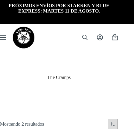
Saltar
PRÓXIMOS ENVÍOS POR STARKEN Y BLUE
al
EXPRESS: MARTES 11 DE AGOSTO.
contenido
Carrito
de
compra
The Cramps
Ordenado
Mostrando 2 resultados
por