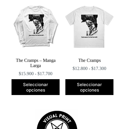
popularidad
The Cramps – Manga
The Cramps
Larga
Rango
$
12.800
-
$
17.300
Rango
de
$
15.900
-
$
17.700
de
precios:
Este
Este
precios:
desde
Seleccionar
Seleccionar
producto
producto
desde
$12.800
opciones
opciones
tiene
tiene
$15.900
hasta
múltiples
múltiples
hasta
$17.300
variantes.
variantes.
$17.700
Las
Las
opciones
opciones
se
se
pueden
pueden
elegir
elegir