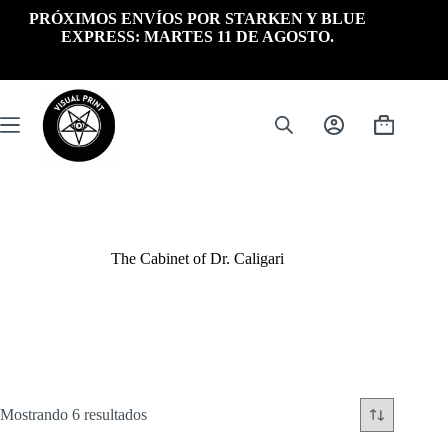
Saltar
PRÓXIMOS ENVÍOS POR STARKEN Y BLUE
al
EXPRESS: MARTES 11 DE AGOSTO.
contenido
Carrito
de
compra
The Cabinet of Dr. Caligari
Ordenado
Mostrando 6 resultados
por