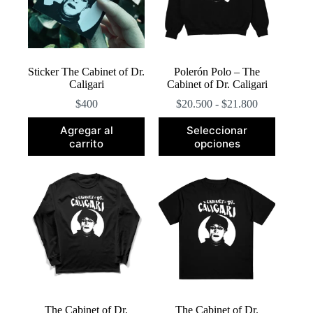
en
la
página
de
producto
Sticker The Cabinet of Dr.
Polerón Polo – The
Caligari
Cabinet of Dr. Caligari
Rango
$
400
$
20.500
-
$
21.800
de
Este
precios:
Agregar al
Seleccionar
producto
desde
carrito
opciones
tiene
$20.500
múltiples
hasta
variantes.
$21.800
Las
opciones
se
pueden
elegir
en
la
página
de
producto
The Cabinet of Dr.
The Cabinet of Dr.