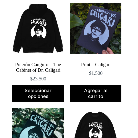
popularidad
Polerón Canguro – The
Print – Caligari
Cabinet of Dr. Caligari
$
1.500
$
23.500
Este
Seleccionar
Agregar al
producto
opciones
carrito
tiene
múltiples
variantes.
Las
opciones
se
pueden
elegir