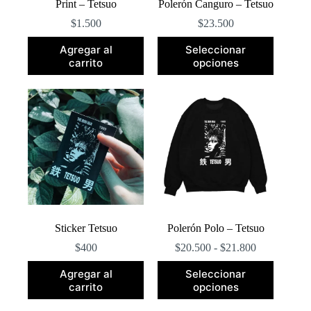
Print – Tetsuo
Polerón Canguro – Tetsuo
$
1.500
$
23.500
Este
Agregar al
Seleccionar
producto
carrito
opciones
tiene
múltiples
variantes.
Las
opciones
se
pueden
elegir
en
la
página
de
producto
Sticker Tetsuo
Polerón Polo – Tetsuo
Rango
$
400
$
20.500
-
$
21.800
de
Este
precios:
Agregar al
Seleccionar
producto
desde
carrito
opciones
tiene
$20.500
múltiples
hasta