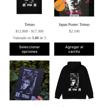
Tetsuo
Japan Poster: Tetsuo
Rango
$
12.800
-
$
17.300
$
2.100
de
Valorado en
5.00
de 5
precios:
desde
Este
Seleccionar
Agregar al
$12.800
producto
opciones
carrito
hasta
tiene
$17.300
múltiples
variantes.
Las
opciones
se
pueden
elegir
en
la
página
de
producto