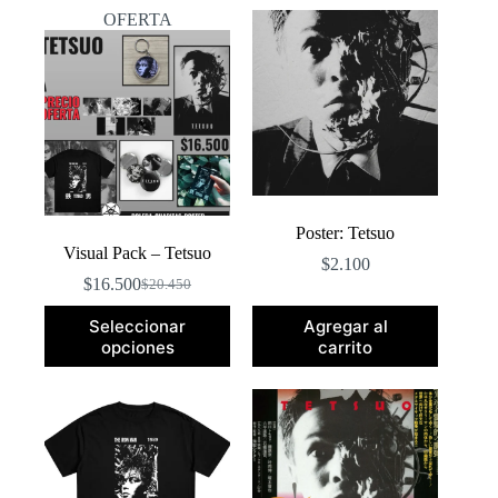
popularidad
OFERTA
Poster: Tetsuo
Visual Pack – Tetsuo
$
2.100
$
16.500
$
20.450
El
El
precio
precio
Seleccionar
Agregar al
original
actual
opciones
carrito
era:
es:
$20.450.
$16.500.