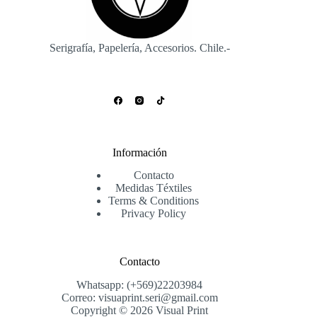
la
página
de
producto
Serigrafía, Papelería, Accesorios. Chile.-
Información
Contacto
Medidas Téxtiles
Terms & Conditions
Privacy Policy
Contacto
Whatsapp: (+569)22203984
Correo: visuaprint.seri@gmail.com
Copyright © 2026 Visual Print