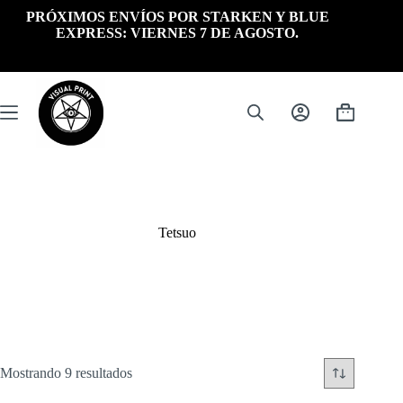
Saltar
PRÓXIMOS ENVÍOS POR STARKEN Y BLUE
al
EXPRESS: VIERNES 7 DE AGOSTO.
contenido
Carrito
de
compra
Tetsuo
Ordenado
Mostrando 9 resultados
por