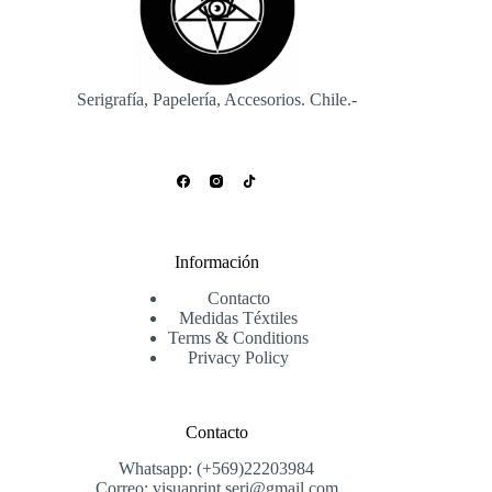
en
la
página
de
producto
Serigrafía, Papelería, Accesorios. Chile.-
Información
Contacto
Medidas Téxtiles
Terms & Conditions
Privacy Policy
Contacto
Whatsapp: (+569)22203984
Correo: visuaprint.seri@gmail.com