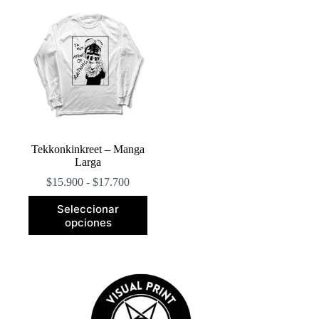
Tekkonkinkreet – Manga
Larga
Rango
$
15.900
-
$
17.700
de
Este
precios:
Seleccionar
producto
desde
opciones
tiene
$15.900
múltiples
hasta
variantes.
$17.700
Las
opciones
se
pueden
elegir