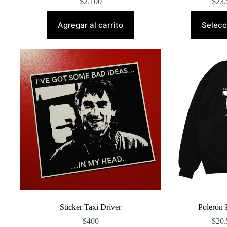
$
2.100
$
23.
Agregar al carrito
Selecc
Sticker Taxi Driver
Polerón 
$
400
$
20.