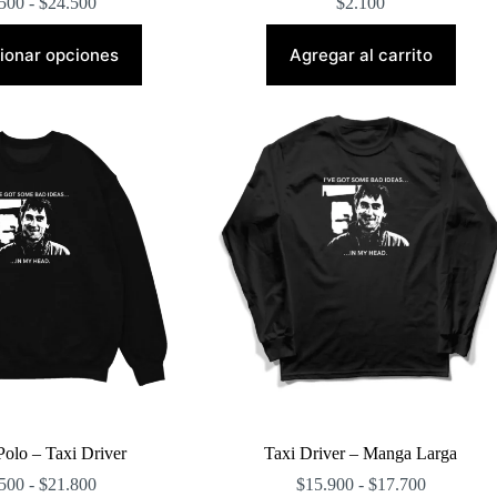
Rango
500
-
$
24.500
$
2.100
de
Este
precios:
producto
ionar opciones
Agregar al carrito
desde
tiene
$23.500
múltiples
hasta
variantes.
$24.500
Las
opciones
se
pueden
elegir
en
la
página
de
producto
Polo – Taxi Driver
Taxi Driver – Manga Larga
Rango
Rango
500
-
$
21.800
$
15.900
-
$
17.700