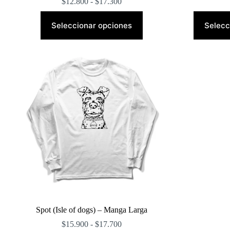
Rango
$
12.800
-
$
17.300
de
Este
precios:
producto
Seleccionar opciones
Selecc
desde
tiene
$12.800
múltiples
hasta
variantes.
$17.300
Las
opciones
se
pueden
elegir
en
la
página
de
producto
Spot (Isle of dogs) – Manga Larga
Rango
$
15.900
-
$
17.700