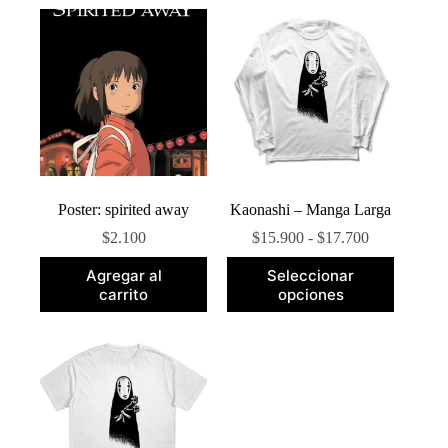
popularidad
Poster: spirited away
Kaonashi – Manga Larga
Rango
$
2.100
$
15.900
-
$
17.700
de
Este
precios:
Agregar al
Seleccionar
producto
desde
carrito
opciones
tiene
$15.900
múltiples
hasta
variantes.
$17.700
Las
opciones
se
pueden
elegir
en