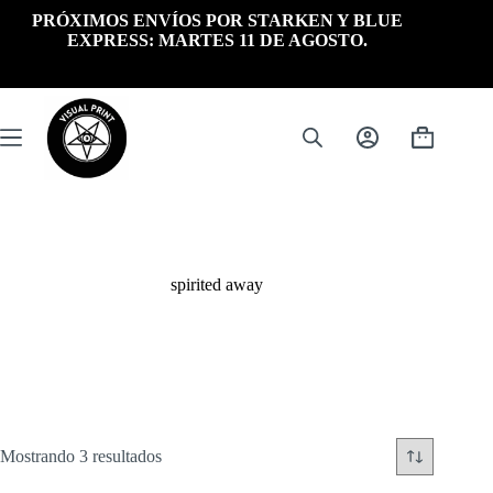
Saltar
PRÓXIMOS ENVÍOS POR STARKEN Y BLUE
al
EXPRESS: MARTES 11 DE AGOSTO.
contenido
Carrito
de
compra
spirited away
Ordenado
Mostrando 3 resultados
por