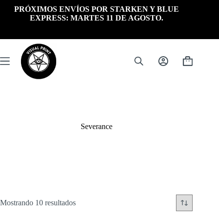
Saltar
PRÓXIMOS ENVÍOS POR STARKEN Y BLUE
al
EXPRESS: MARTES 11 DE AGOSTO.
contenido
Carrito
de
compra
Severance
Ordenado
Mostrando 10 resultados
por