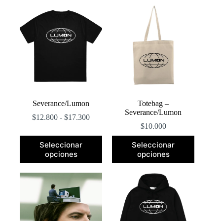
popularidad
Severance/Lumon
Totebag –
Severance/Lumon
Rango
$
12.800
-
$
17.300
de
$
10.000
precios:
Este
Este
desde
Seleccionar
Seleccionar
producto
producto
$12.800
opciones
opciones
tiene
tiene
hasta
múltiples
múltiples
$17.300
variantes.
variantes.
Las
Las
opciones
opciones
se
se
pueden
pueden
elegir
elegir