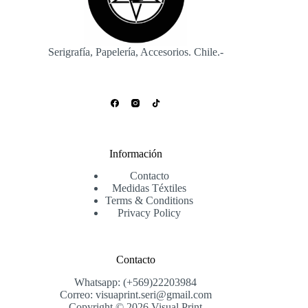
la
la
página
página
de
de
producto
producto
Serigrafía, Papelería, Accesorios. Chile.-
Información
Contacto
Medidas Téxtiles
Terms & Conditions
Privacy Policy
Contacto
Whatsapp: (+569)22203984
Correo: visuaprint.seri@gmail.com
Copyright © 2026 Visual Print