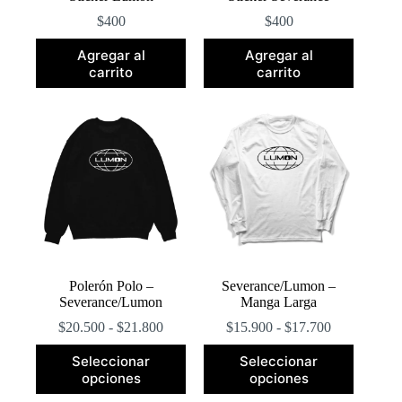
$
400
$
400
Agregar al
Agregar al
carrito
carrito
Polerón Polo –
Severance/Lumon –
Severance/Lumon
Manga Larga
Rango
Rango
$
20.500
-
$
21.800
$
15.900
-
$
17.700
de
de
Este
Este
precios:
precios:
Seleccionar
Seleccionar
producto
producto
desde
desde
opciones
opciones
tiene
tiene
$20.500
$15.900
múltiples
múltiples