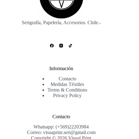
la
página
de
producto
Serigrafía, Papelería, Accesorios. Chile.-
Información
Contacto
Medidas Téxtiles
Terms & Conditions
Privacy Policy
Contacto
Whatsapp: (+569)22203984
Correo: visuaprint.seri@gmail.com
Copyright © 2026 Visual Print