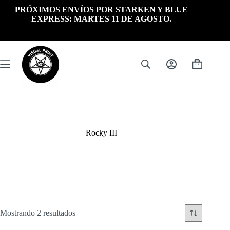
Saltar
PRÓXIMOS ENVÍOS POR STARKEN Y BLUE
al
EXPRESS: MARTES 11 DE AGOSTO.
contenido
Carrito
de
compra
Rocky III
Ordenado
Mostrando 2 resultados
por