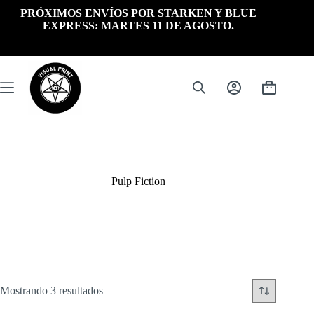
Saltar
PRÓXIMOS ENVÍOS POR STARKEN Y BLUE
al
EXPRESS: MARTES 11 DE AGOSTO.
contenido
Carrito
de
compra
Pulp Fiction
Ordenado
Mostrando 3 resultados
por