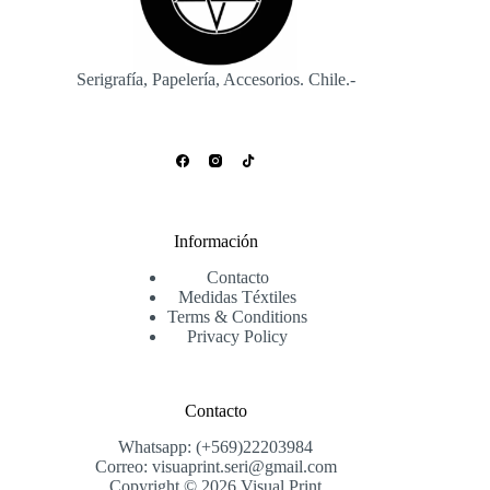
la
página
de
producto
Serigrafía, Papelería, Accesorios. Chile.-
Información
Contacto
Medidas Téxtiles
Terms & Conditions
Privacy Policy
Contacto
Whatsapp: (+569)22203984
Correo: visuaprint.seri@gmail.com
Copyright © 2026 Visual Print