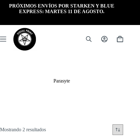
Saltar
PRÓXIMOS ENVÍOS POR STARKEN Y BLUE
al
EXPRESS: MARTES 11 DE AGOSTO.
contenido
Carrito
de
compra
Parasyte
Ordenado
Mostrando 2 resultados
por