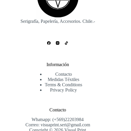
la
la
página
página
de
de
producto
producto
Serigrafía, Papelería, Accesorios. Chile.-
Información
Contacto
Medidas Téxtiles
Terms & Conditions
Privacy Policy
Contacto
Whatsapp: (+569)22203984
Correo: visuaprint.seri@gmail.com
Copyright © 2026 Visual Print