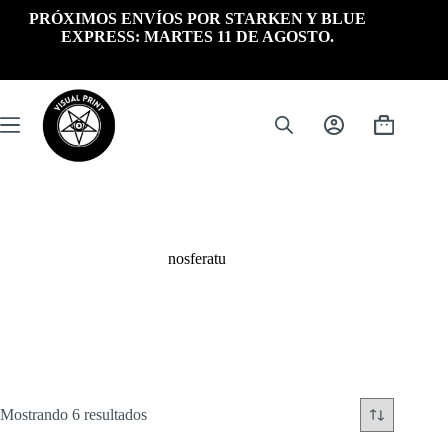
Saltar
PRÓXIMOS ENVÍOS POR STARKEN Y BLUE
al
EXPRESS: MARTES 11 DE AGOSTO.
contenido
Carrito
de
compra
nosferatu
Ordenado
Mostrando 6 resultados
por