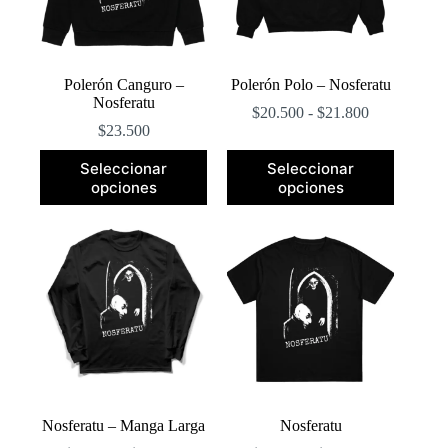
Polerón Canguro –
Polerón Polo – Nosferatu
Nosferatu
Rango
$
20.500
-
$
21.800
de
$
23.500
precios:
Este
Este
desde
Seleccionar
Seleccionar
producto
producto
$20.500
opciones
opciones
tiene
tiene
hasta
múltiples
múltiples
$21.800
variantes.
variantes.
Las
Las
opciones
opciones
se
se
pueden
pueden
elegir
elegir
en
en
la
la
página
página
de
de
producto
producto
Nosferatu – Manga Larga
Nosferatu