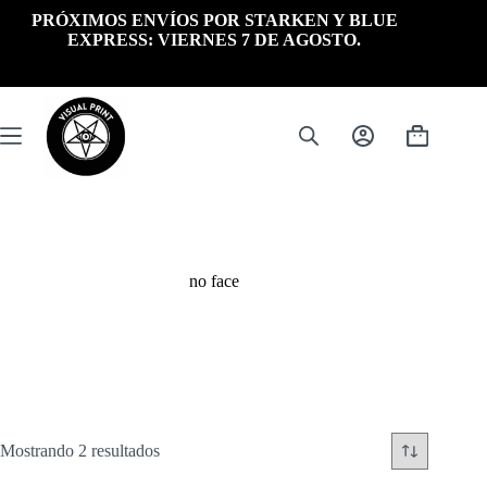
Saltar
PRÓXIMOS ENVÍOS POR STARKEN Y BLUE
al
EXPRESS: VIERNES 7 DE AGOSTO.
contenido
Carrito
de
compra
no face
Ordenado
Mostrando 2 resultados
por