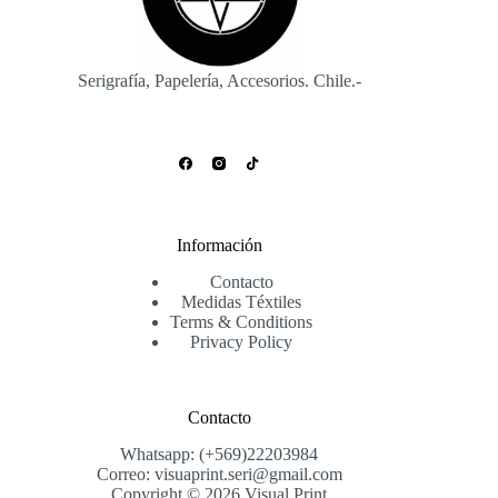
la
página
de
producto
Serigrafía, Papelería, Accesorios. Chile.-
Información
Contacto
Medidas Téxtiles
Terms & Conditions
Privacy Policy
Contacto
Whatsapp: (+569)22203984
Correo: visuaprint.seri@gmail.com
Copyright © 2026 Visual Print