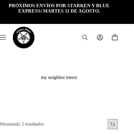
Saltar
PRÓXIMOS ENVÍOS POR STARKEN Y BLUE
al
EXPRESS: MARTES 11 DE AGOSTO.
contenido
Carrito
de
compra
my neighbor totoro
Ordenado
Mostrando 2 resultados
por