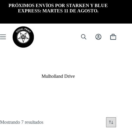
Saltar
PRÓXIMOS ENVÍOS POR STARKEN Y BLUE
al
EXPRESS: MARTES 11 DE AGOSTO.
contenido
Carrito
de
compra
Mulholland Drive
Ordenado
Mostrando 7 resultados
por