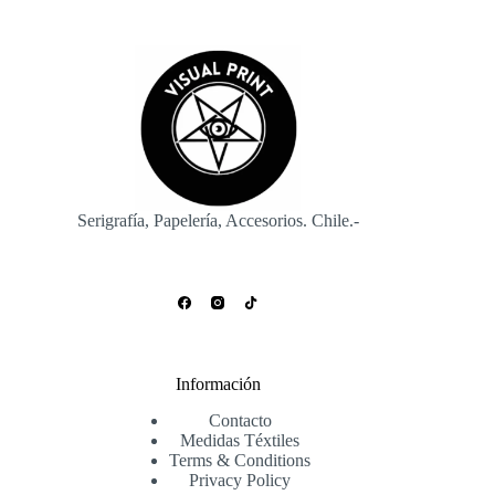
hasta
variantes.
$17.700
Las
opciones
se
pueden
elegir
en
la
página
de
producto
Serigrafía, Papelería, Accesorios. Chile.-
Información
Contacto
Medidas Téxtiles
Terms & Conditions
Privacy Policy