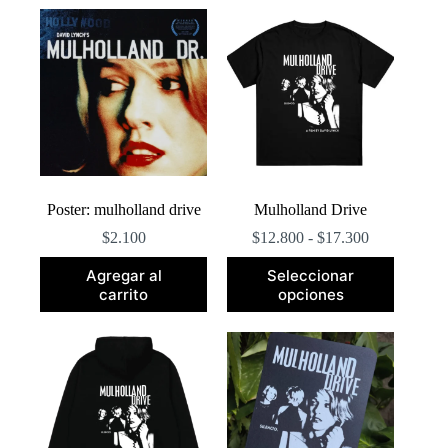
popularidad
Poster: mulholland drive
Mulholland Drive
Rango
$
2.100
$
12.800
-
$
17.300
de
Este
precios:
Agregar al
Seleccionar
producto
desde
carrito
opciones
tiene
$12.800
múltiples
hasta
variantes.
$17.300
Las
opciones
se
pueden
elegir
en