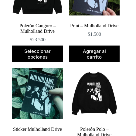
la
página
de
producto
Polerón Canguro –
Print – Mulholland Drive
Mulholland Drive
$
1.500
$
23.500
Este
Seleccionar
Agregar al
producto
opciones
carrito
tiene
múltiples
variantes.
Las
opciones
se
pueden
elegir
en
la
página
de
producto
Sticker Mulholland Drive
Polerón Polo –
Mulholland Drive