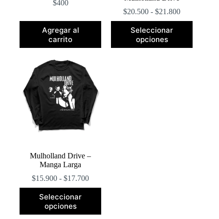
$
400
Rango
$
20.500
-
$
21.800
de
Este
precios:
Agregar al
Seleccionar
producto
desde
carrito
opciones
tiene
$20.500
múltiples
hasta
variantes.
$21.800
Las
opciones
se
pueden
elegir
en
la
página
de
producto
Mulholland Drive –
Manga Larga
Rango
$
15.900
-
$
17.700
de
Este
precios:
Seleccionar
producto
desde
opciones
tiene
$15.900
múltiples