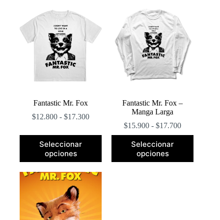
popularidad
Fantastic Mr. Fox
Fantastic Mr. Fox –
Manga Larga
Rango
$
12.800
-
$
17.300
de
Rango
$
15.900
-
$
17.700
precios:
de
Este
Este
desde
precios:
Seleccionar
Seleccionar
producto
producto
$12.800
desde
opciones
opciones
tiene
tiene
hasta
$15.900
múltiples
múltiples
$17.300
hasta
variantes.
variantes.
$17.700
Las
Las
opciones
opciones
se
se
pueden
pueden
elegir
elegir