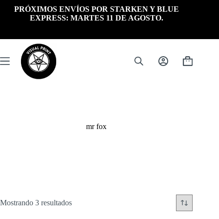
Saltar
PRÓXIMOS ENVÍOS POR STARKEN Y BLUE
al
EXPRESS: MARTES 11 DE AGOSTO.
contenido
Carrito
de
compra
mr fox
Ordenado
Mostrando 3 resultados
por