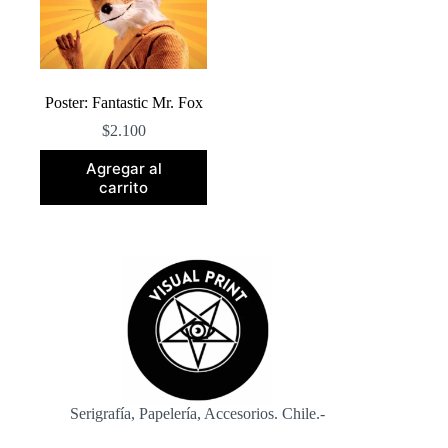
en
en
la
la
página
página
de
de
producto
producto
Poster: Fantastic Mr. Fox
$
2.100
Agregar al
carrito
Serigrafía, Papelería, Accesorios. Chile.-