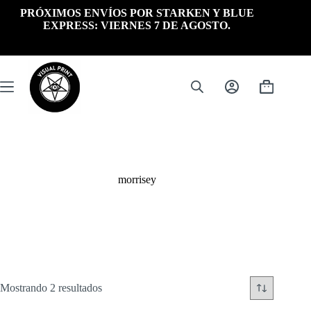
Saltar
PRÓXIMOS ENVÍOS POR STARKEN Y BLUE
al
EXPRESS: VIERNES 7 DE AGOSTO.
contenido
Carrito
de
compra
morrisey
Ordenado
Mostrando 2 resultados
por