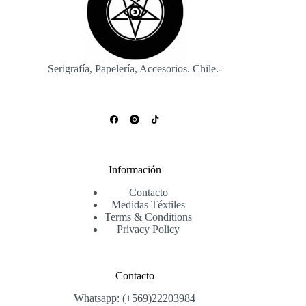
elegir
elegir
en
en
la
la
página
página
de
de
producto
producto
Serigrafía, Papelería, Accesorios. Chile.-
Información
Contacto
Medidas Téxtiles
Terms & Conditions
Privacy Policy
Contacto
Whatsapp: (+569)22203984