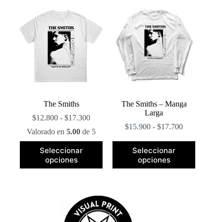
popularidad
The Smiths
The Smiths – Manga
Larga
Rango
$
12.800
-
$
17.300
de
Rango
$
15.900
-
$
17.700
Valorado en
5.00
de 5
precios:
de
desde
precios:
Este
Este
Seleccionar
Seleccionar
$12.800
desde
producto
producto
opciones
opciones
hasta
$15.900
tiene
tiene
$17.300
hasta
múltiples
múltiples
$17.700
variantes.
variantes.
Las
Las
opciones
opciones
se
se
pueden
pueden