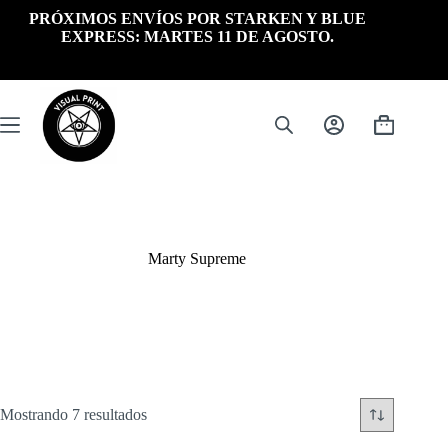
Saltar
PRÓXIMOS ENVÍOS POR STARKEN Y BLUE
al
EXPRESS: MARTES 11 DE AGOSTO.
contenido
Carrito
de
compra
Marty Supreme
Ordenado
Mostrando 7 resultados
por