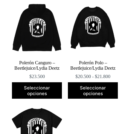
popularidad
Polerón Canguro –
Polerón Polo –
Beetlejuice/Lydia Deetz
Beetlejuice/Lydia Deetz
Rango
$
23.500
$
20.500
-
$
21.800
de
Este
Este
precios:
Seleccionar
Seleccionar
producto
producto
desde
opciones
opciones
tiene
tiene
$20.500
múltiples
múltiples
hasta
variantes.
variantes.
$21.800
Las
Las
opciones
opciones
se
se
pueden
pueden
elegir
elegir