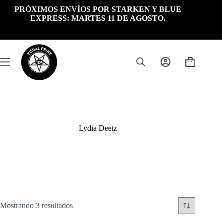
Saltar
PRÓXIMOS ENVÍOS POR STARKEN Y BLUE
al
EXPRESS: MARTES 11 DE AGOSTO.
contenido
Carrito
de
compra
Lydia Deetz
Ordenado
Mostrando 3 resultados
por