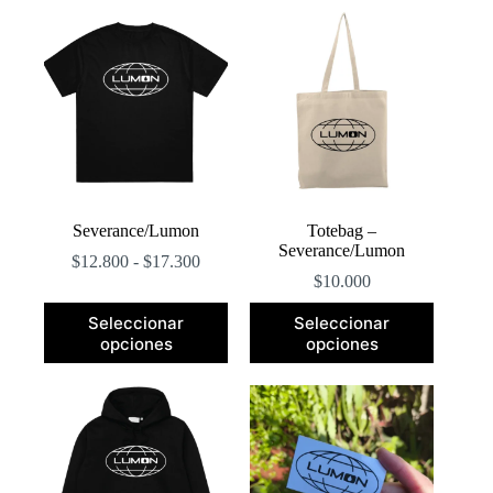
popularidad
Severance/Lumon
Totebag –
Severance/Lumon
Rango
$
12.800
-
$
17.300
de
$
10.000
precios:
Este
Este
desde
Seleccionar
Seleccionar
producto
producto
$12.800
opciones
opciones
tiene
tiene
hasta
múltiples
múltiples
$17.300
variantes.
variantes.
Las
Las
opciones
opciones
se
se
pueden
pueden
elegir
elegir