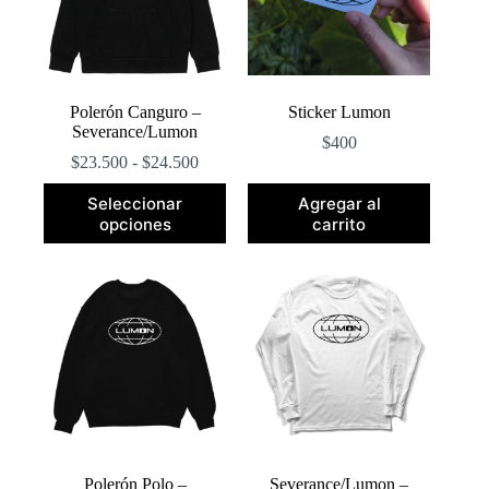
en
en
la
la
página
página
de
de
producto
producto
Polerón Canguro –
Sticker Lumon
Severance/Lumon
$
400
Rango
$
23.500
-
$
24.500
de
Este
precios:
Seleccionar
Agregar al
producto
desde
opciones
carrito
tiene
$23.500
múltiples
hasta
variantes.
$24.500
Las
opciones
se
pueden
elegir
en
la
página
de
producto
Polerón Polo –
Severance/Lumon –