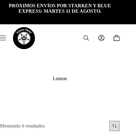
Saltar
PRÓXIMOS ENVÍOS POR STARKEN Y BLUE
al
EXPRESS: MARTES 11 DE AGOSTO.
contenido
Carrito
de
compra
Lumon
Ordenado
Mostrando 6 resultados
por