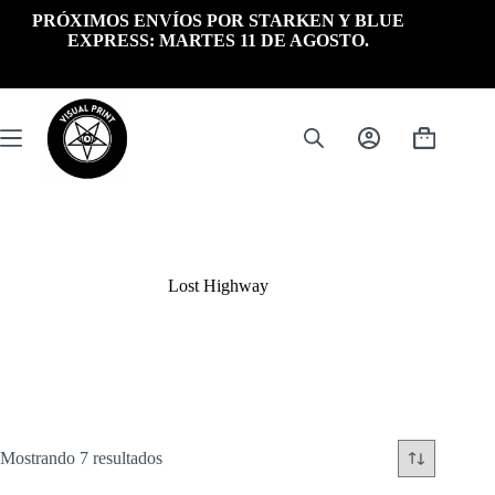
Saltar
PRÓXIMOS ENVÍOS POR STARKEN Y BLUE
al
EXPRESS: MARTES 11 DE AGOSTO.
contenido
Carrito
de
compra
Lost Highway
Ordenado
Mostrando 7 resultados
por