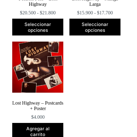
Highway
Larga
Rango
Rango
$
20.500
-
$
21.800
$
15.900
-
$
17.700
de
de
Este
Este
precios:
precios:
Seleccionar
Seleccionar
producto
producto
desde
desde
opciones
opciones
tiene
tiene
$20.500
$15.900
múltiples
múltiples
hasta
hasta
variantes.
variantes.
$21.800
$17.700
Las
Las
opciones
opciones
se
se
pueden
pueden
elegir
elegir
en
en
la
la
página
página
de
de
producto
producto
Lost Highway – Postcards
+ Poster
$
4.000
Agregar al
carrito