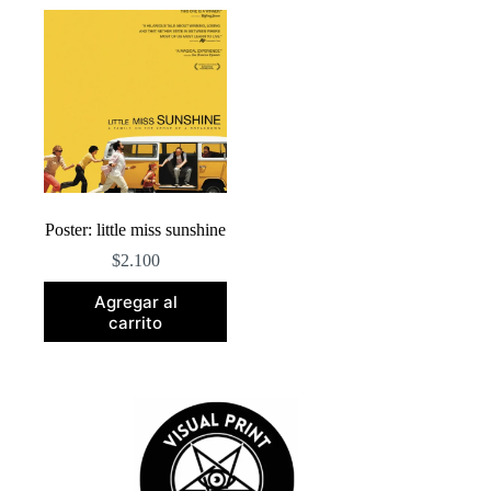
Poster: little miss sunshine
$
2.100
Agregar al
carrito