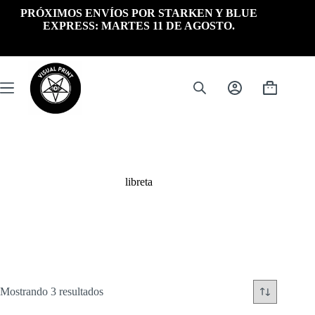
Saltar
PRÓXIMOS ENVÍOS POR STARKEN Y BLUE
al
EXPRESS: MARTES 11 DE AGOSTO.
contenido
Carrito
de
compra
libreta
Ordenado
Mostrando 3 resultados
por