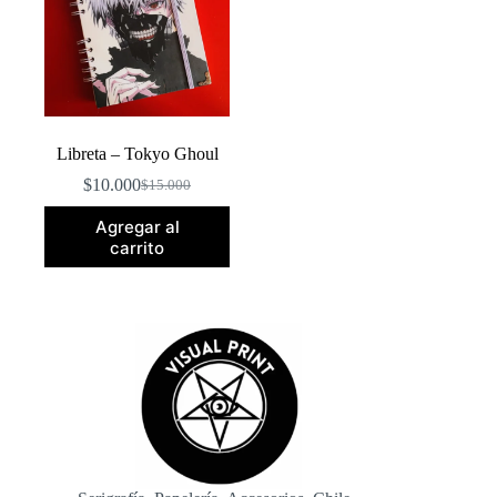
Libreta – Tokyo Ghoul
$
10.000
$
15.000
El
El
precio
precio
Agregar al
original
actual
carrito
era:
es:
$15.000.
$10.000.