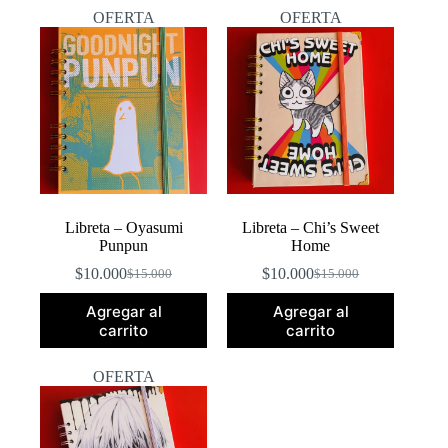
popularidad
OFERTA
OFERTA
Libreta – Oyasumi
Libreta – Chi’s Sweet
Punpun
Home
$
10.000
$
10.000
$
15.000
$
15.000
El
El
El
El
precio
precio
precio
precio
Agregar al
Agregar al
original
actual
original
actual
carrito
carrito
era:
es:
era:
es:
$15.000.
$10.000.
$15.000.
$10.000.
OFERTA