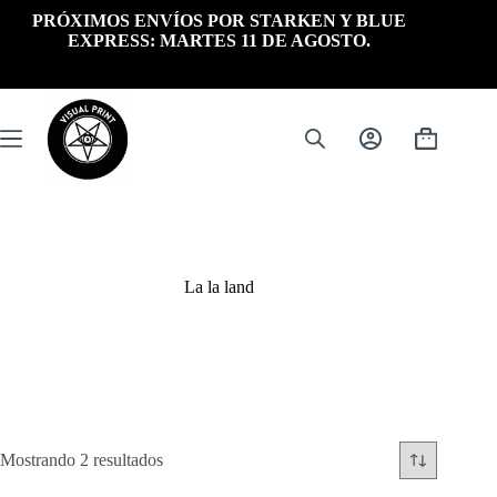
Saltar
PRÓXIMOS ENVÍOS POR STARKEN Y BLUE
al
EXPRESS: MARTES 11 DE AGOSTO.
contenido
Carrito
de
compra
La la land
Ordenado
Mostrando 2 resultados
por