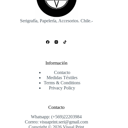
la
página
de
producto
Serigrafía, Papelería, Accesorios. Chile.-
Información
Contacto
Medidas Téxtiles
Terms & Conditions
Privacy Policy
Contacto
Whatsapp: (+569)22203984
Correo: visuaprint.seri@gmail.com
Copyright © 2026 Visual Print