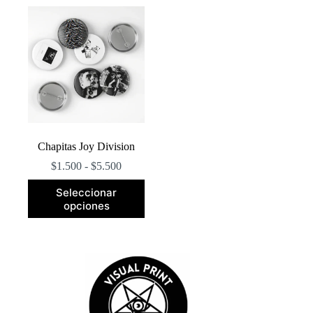
Chapitas Joy Division
Rango
$
1.500
-
$
5.500
de
Este
precios:
Seleccionar
producto
desde
opciones
tiene
$1.500
múltiples
hasta
variantes.
$5.500
Las
opciones
se
pueden
elegir
en