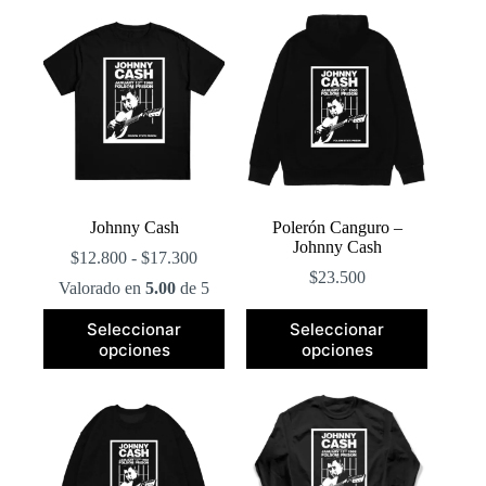
popularidad
Johnny Cash
Polerón Canguro –
Johnny Cash
Rango
$
12.800
-
$
17.300
de
$
23.500
Valorado en
5.00
de 5
precios:
desde
Este
Este
Seleccionar
Seleccionar
$12.800
producto
producto
opciones
opciones
hasta
tiene
tiene
$17.300
múltiples
múltiples
variantes.
variantes.
Las
Las
opciones
opciones
se
se
pueden
pueden