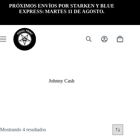
Saltar
PRÓXIMOS ENVÍOS POR STARKEN Y BLUE
al
EXPRESS: MARTES 11 DE AGOSTO.
contenido
Carrito
de
compra
Johnny Cash
Ordenado
Mostrando 4 resultados
por