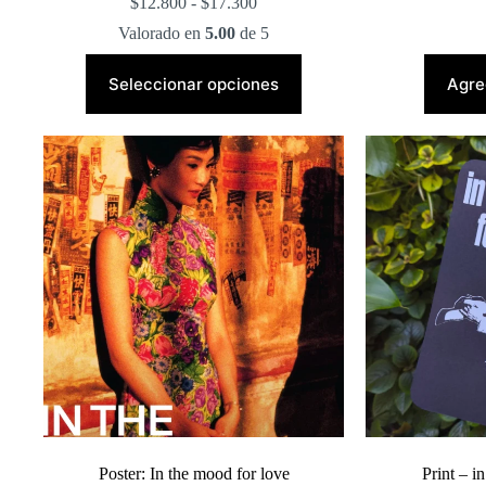
Rango
$
12.800
-
$
17.300
de
Valorado en
5.00
de 5
precios:
desde
Este
$12.800
producto
Seleccionar opciones
Agreg
hasta
tiene
$17.300
múltiples
variantes.
Las
opciones
se
pueden
elegir
en
la
página
de
producto
Poster: In the mood for love
Print – i