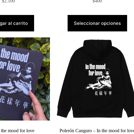
$
2.100
$
400
Este
producto
ar al carrito
Seleccionar opciones
tiene
múltiples
variantes.
Las
opciones
se
pueden
elegir
en
la
página
de
producto
n the mood for love
Polerón Canguro – In the mood for lov