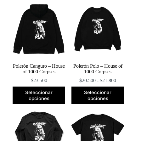
popularidad
Polerón Canguro – House
Polerón Polo – House of
of 1000 Corpses
1000 Corpses
Rango
$
23.500
$
20.500
-
$
21.800
de
Este
Este
precios:
Seleccionar
Seleccionar
producto
producto
desde
opciones
opciones
tiene
tiene
$20.500
múltiples
múltiples
hasta
variantes.
variantes.
$21.800
Las
Las
opciones
opciones
se
se
pueden
pueden
elegir
elegir