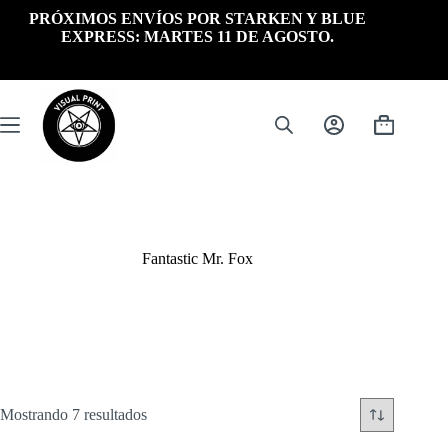
Saltar
PRÓXIMOS ENVÍOS POR STARKEN Y BLUE
al
EXPRESS: MARTES 11 DE AGOSTO.
contenido
Carrito
de
compra
Fantastic Mr. Fox
Ordenado
Mostrando 7 resultados
por