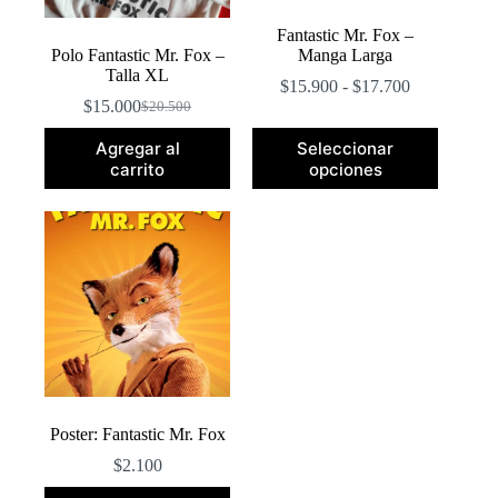
Fantastic Mr. Fox –
Polo Fantastic Mr. Fox –
Manga Larga
Talla XL
Rango
$
15.900
-
$
17.700
de
$
15.000
$
20.500
El
El
precios:
precio
precio
Este
desde
Agregar al
Seleccionar
original
actual
producto
$15.900
carrito
opciones
era:
es:
tiene
hasta
$20.500.
$15.000.
múltiples
$17.700
variantes.
Las
opciones
se
pueden
elegir
en
la
página
de
producto
Poster: Fantastic Mr. Fox
$
2.100