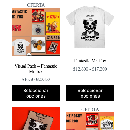
popularidad
OFERTA
Fantastic Mr. Fox
Visual Pack – Fantastic
Rango
$
12.800
-
$
17.300
Mr. fox
de
precios:
$
16.500
$
20.450
El
El
desde
precio
precio
Este
$12.800
Seleccionar
Seleccionar
original
actual
producto
hasta
opciones
opciones
era:
es:
tiene
$17.300
$20.450.
$16.500.
múltiples
variantes.
OFERTA
Las
opciones
se
pueden