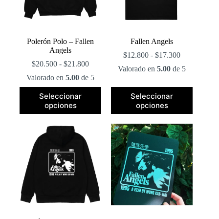
la
página
de
producto
Polerón Polo – Fallen
Fallen Angels
Angels
Rango
$
12.800
-
$
17.300
Rango
de
$
20.500
-
$
21.800
Valorado en
5.00
de 5
de
precios:
Valorado en
5.00
de 5
precios:
desde
desde
$12.800
Este
Este
Seleccionar
Seleccionar
$20.500
hasta
producto
producto
opciones
opciones
hasta
$17.300
tiene
tiene
$21.800
múltiples
múltiples
variantes.
variantes.
Las
Las
opciones
opciones
se
se
pueden
pueden
elegir
elegir
en
en
la
la
página
página
de
de
producto
producto