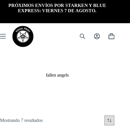
Saltar
PRÓXIMOS ENVÍOS POR STARKEN Y BLUE
al
EXPRESS: VIERNES 7 DE AGOSTO.
contenido
Carrito
de
compra
fallen angels
Ordenado
Mostrando 7 resultados
por