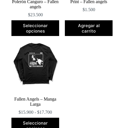
Polerón Canguro – Fallen
Print – Fallen angels
angels
$
1.500
$
23.500
Este
Seleccionar
Agregar al
producto
opciones
carrito
tiene
múltiples
variantes.
Las
opciones
se
pueden
elegir
en
la
página
de
producto
Fallen Angels – Manga
Larga
Rango
$
15.900
-
$
17.700
de
Este
precios:
Seleccionar
producto
desde