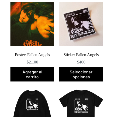
popularidad
Poster: Fallen Angels
Sticker Fallen Angels
$
2.100
$
400
Este
Agregar al
Seleccionar
producto
carrito
opciones
tiene
múltiples
variantes.
Las
opciones
se
pueden
elegir
en