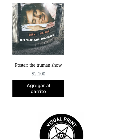
Poster: the truman show
$
2.100
Agregar al
carrito