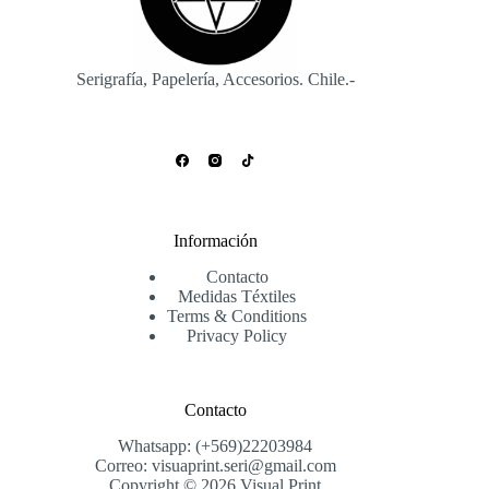
la
página
de
producto
Serigrafía, Papelería, Accesorios. Chile.-
Información
Contacto
Medidas Téxtiles
Terms & Conditions
Privacy Policy
Contacto
Whatsapp: (+569)22203984
Correo: visuaprint.seri@gmail.com
Copyright © 2026 Visual Print