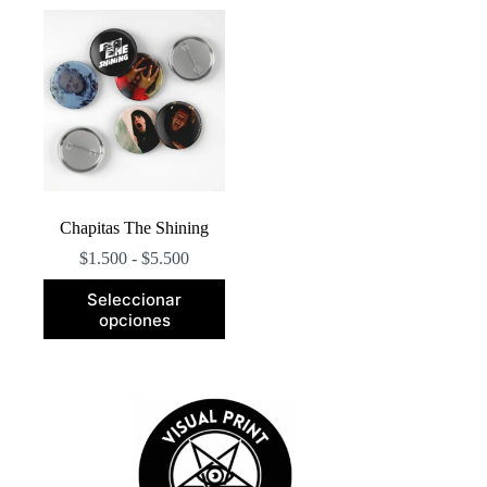
Chapitas The Shining
Rango
$
1.500
-
$
5.500
de
Este
precios:
Seleccionar
producto
desde
opciones
tiene
$1.500
múltiples
hasta
variantes.
$5.500
Las
opciones
se
pueden
elegir
en