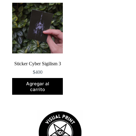
Sticker Cyber Sigilism 3
$
400
Agregar al
carrito