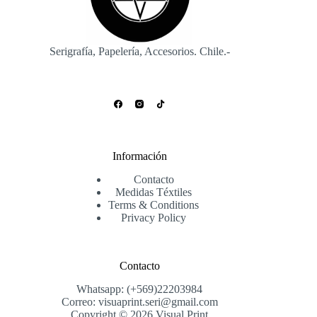
la
página
de
producto
Serigrafía, Papelería, Accesorios. Chile.-
Información
Contacto
Medidas Téxtiles
Terms & Conditions
Privacy Policy
Contacto
Whatsapp: (+569)22203984
Correo: visuaprint.seri@gmail.com
Copyright © 2026 Visual Print