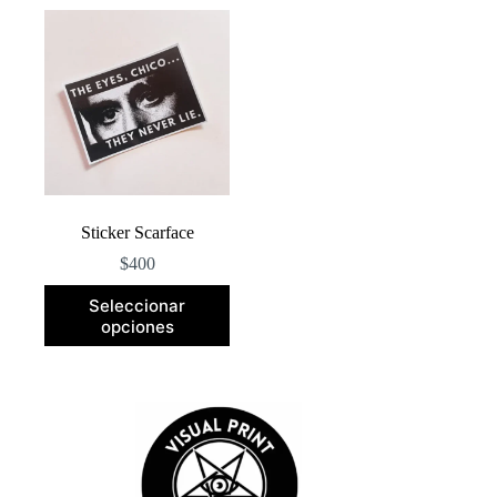
Sticker Scarface
$
400
Este
Seleccionar
producto
opciones
tiene
múltiples
variantes.
Las
opciones
se
pueden
elegir
en