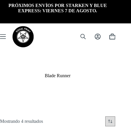
Saltar
PRÓXIMOS ENVÍOS POR STARKEN Y BLUE
al
EXPRESS: VIERNES 7 DE AGOSTO.
contenido
Carrito
de
compra
Blade Runner
Ordenado
Mostrando 4 resultados
por