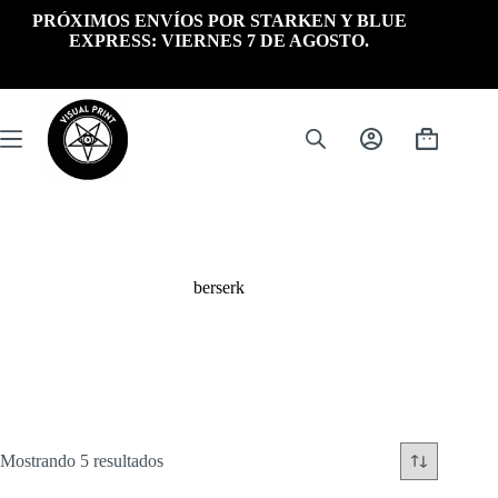
Saltar
PRÓXIMOS ENVÍOS POR STARKEN Y BLUE
al
EXPRESS: VIERNES 7 DE AGOSTO.
contenido
Carrito
de
compra
berserk
Ordenado
Mostrando 5 resultados
por