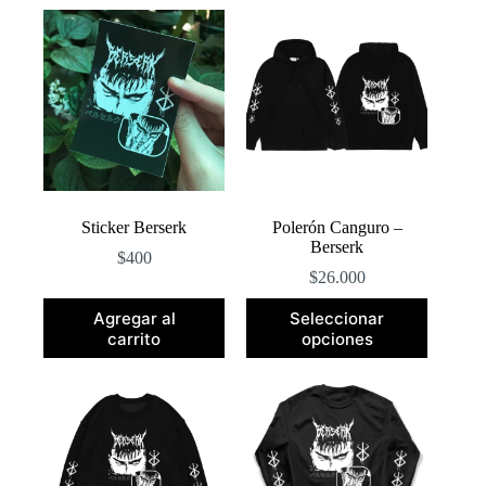
popularidad
Sticker Berserk
Polerón Canguro –
Berserk
$
400
$
26.000
Este
Agregar al
Seleccionar
producto
carrito
opciones
tiene
múltiples
variantes.
Las
opciones
se
pueden
elegir