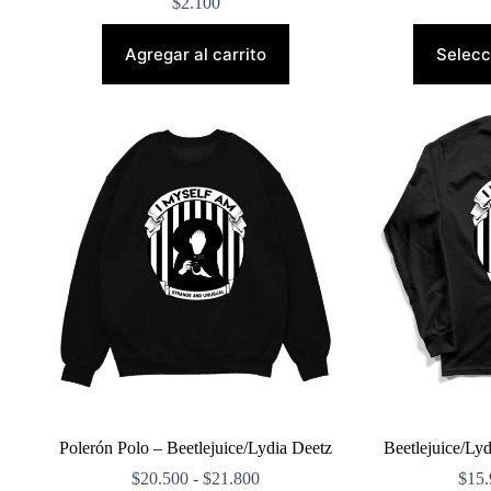
$
2.100
Agregar al carrito
Selecc
Polerón Polo – Beetlejuice/Lydia Deetz
Beetlejuice/Ly
Rango
$
20.500
-
$
21.800
$
15.