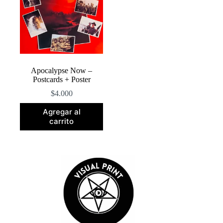
pueden
pueden
elegir
elegir
en
en
la
la
página
página
de
de
producto
producto
Apocalypse Now –
Postcards + Poster
$
4.000
Agregar al
carrito