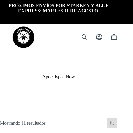
Saltar
PRÓXIMOS ENVÍOS POR STARKEN Y BLUE
al
EXPRESS: MARTES 11 DE AGOSTO.
contenido
Carrito
de
compra
Apocalypse Now
Ordenado
Mostrando 11 resultados
por