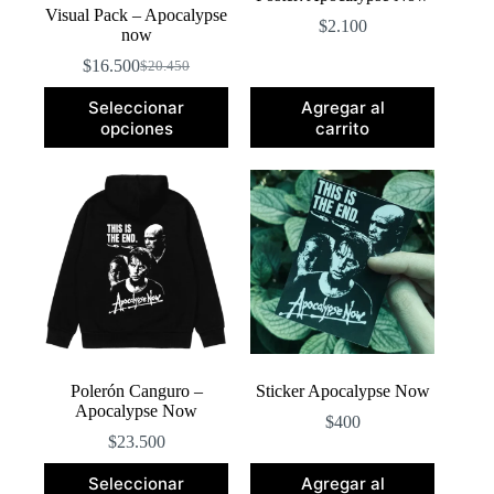
Visual Pack – Apocalypse
$
2.100
now
$
16.500
$
20.450
El
El
precio
precio
Seleccionar
Agregar al
original
actual
opciones
carrito
era:
es:
$20.450.
$16.500.
Polerón Canguro –
Sticker Apocalypse Now
Apocalypse Now
$
400
$
23.500
Este
Seleccionar
Agregar al
producto