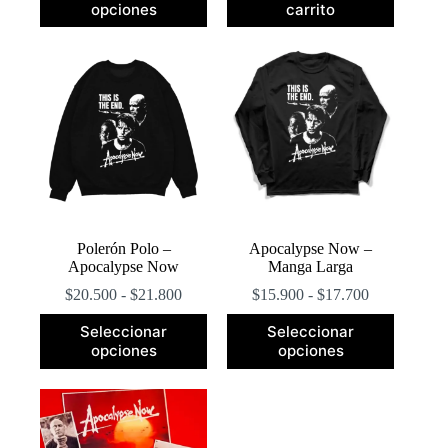
opciones
carrito
tiene
múltiples
variantes.
Las
opciones
se
pueden
elegir
en
la
página
de
producto
Polerón Polo –
Apocalypse Now –
Apocalypse Now
Manga Larga
Rango
Rango
$
20.500
-
$
21.800
$
15.900
-
$
17.700
de
de
Este
Este
precios:
precios:
Seleccionar
Seleccionar
producto
producto
desde
desde
opciones
opciones
tiene
tiene
$20.500
$15.900
múltiples
múltiples
hasta
hasta
variantes.
variantes.
$21.800
$17.700
Las
Las
opciones
opciones
se
se