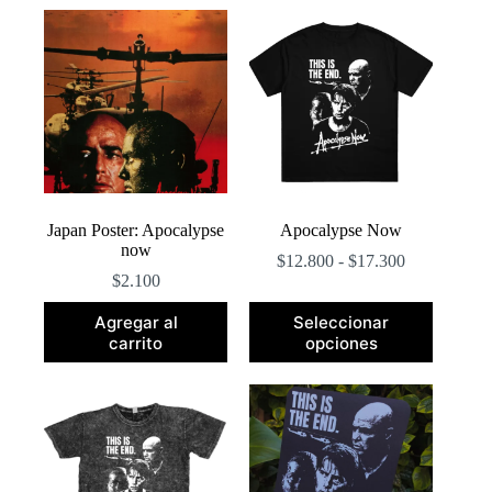
popularidad
Japan Poster: Apocalypse
Apocalypse Now
now
Rango
$
12.800
-
$
17.300
de
$
2.100
precios:
Este
desde
Agregar al
Seleccionar
producto
$12.800
carrito
opciones
tiene
hasta
múltiples
$17.300
variantes.
Las
opciones
se
pueden
elegir