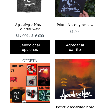
en
la
página
de
producto
Apocalypse Now –
Print – Apocalypse now
Mineral Wash
$
1.500
Rango
$
14.000
-
$
16.000
de
Este
precios:
Seleccionar
Agregar al
producto
desde
opciones
carrito
tiene
$14.000
múltiples
hasta
variantes.
OFERTA
$16.000
Las
opciones
se
pueden
elegir
en
la
página
de
producto
Poster: Apocalypse Now