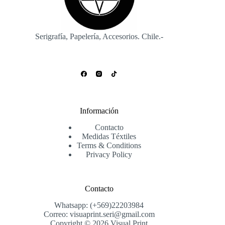
la
página
de
producto
Serigrafía, Papelería, Accesorios. Chile.-
Información
Contacto
Medidas Téxtiles
Terms & Conditions
Privacy Policy
Contacto
Whatsapp: (+569)22203984
Correo: visuaprint.seri@gmail.com
Copyright © 2026 Visual Print