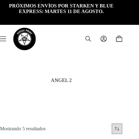
Saltar
PRÓXIMOS ENVÍOS POR STARKEN Y BLUE
al
EXPRESS: MARTES 11 DE AGOSTO.
contenido
Carrito
de
compra
ANGEL 2
Ordenado
Mostrando 5 resultados
por