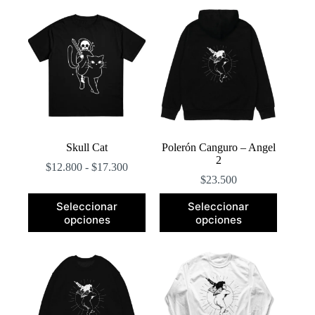
popularidad
Skull Cat
Polerón Canguro – Angel
2
Rango
$
12.800
-
$
17.300
de
$
23.500
precios:
Este
Este
desde
Seleccionar
Seleccionar
producto
producto
$12.800
opciones
opciones
tiene
tiene
hasta
múltiples
múltiples
$17.300
variantes.
variantes.
Las
Las
opciones
opciones
se
se
pueden
pueden
elegir
elegir