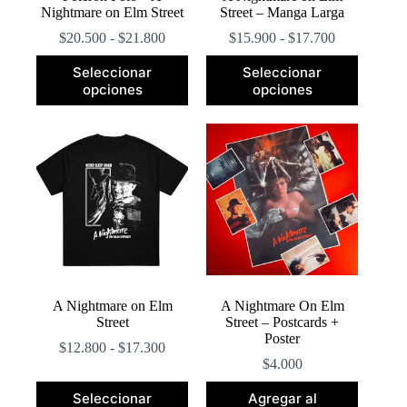
Nightmare on Elm Street
Street – Manga Larga
Rango
Rango
$
20.500
-
$
21.800
$
15.900
-
$
17.700
de
de
Este
Este
precios:
precios:
Seleccionar
Seleccionar
producto
producto
desde
desde
opciones
opciones
tiene
tiene
$20.500
$15.900
múltiples
múltiples
hasta
hasta
variantes.
variantes.
$21.800
$17.700
Las
Las
opciones
opciones
se
se
pueden
pueden
elegir
elegir
en
en
la
la
página
página
de
de
producto
producto
A Nightmare on Elm
A Nightmare On Elm
Street
Street – Postcards +
Poster
Rango
$
12.800
-
$
17.300
de
$
4.000
precios:
Este
desde
Seleccionar
Agregar al
producto