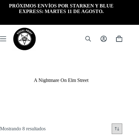
Saltar
PRÓXIMOS ENVÍOS POR STARKEN Y BLUE
al
EXPRESS: MARTES 11 DE AGOSTO.
contenido
Carrito
de
compra
A Nightmare On Elm Street
Ordenado
Mostrando 8 resultados
por