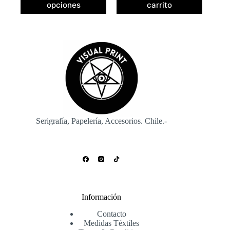
$12.800
opciones
carrito
tiene
hasta
múltiples
$17.300
variantes.
Las
opciones
se
pueden
elegir
en
la
página
de
producto
Serigrafía, Papelería, Accesorios. Chile.-
Información
Contacto
Medidas Téxtiles