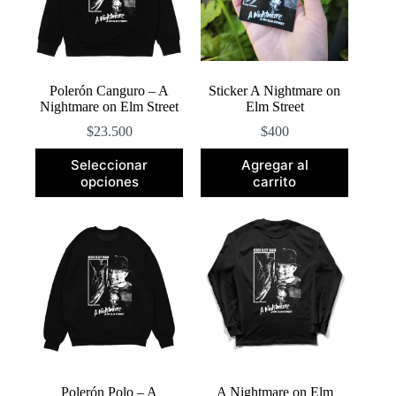
Polerón Canguro – A
Sticker A Nightmare on
Nightmare on Elm Street
Elm Street
$
23.500
$
400
Este
Seleccionar
Agregar al
producto
opciones
carrito
tiene
múltiples
variantes.
Las
opciones
se
pueden
elegir
en
la
página
de
producto
Polerón Polo – A
A Nightmare on Elm