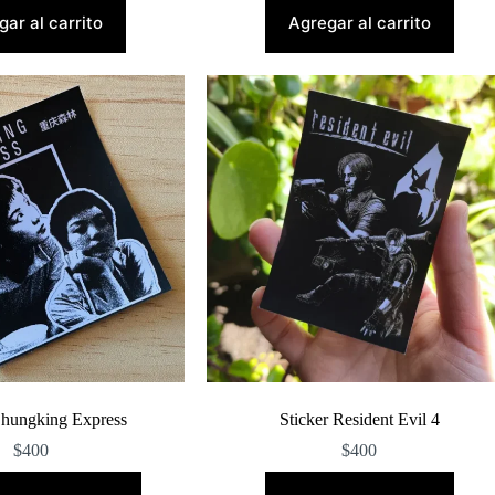
ar al carrito
Agregar al carrito
Chungking Express
Sticker Resident Evil 4
$
400
$
400
Este