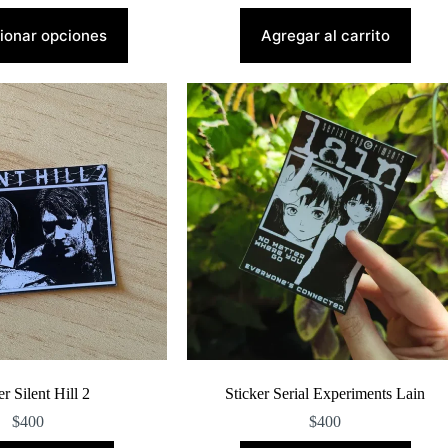
Este
producto
ionar opciones
Agregar al carrito
tiene
múltiples
variantes.
Las
opciones
se
pueden
elegir
en
la
página
de
producto
er Silent Hill 2
Sticker Serial Experiments Lain
$
400
$
400