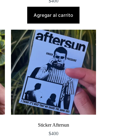
$
400
Agregar al carrito
Sticker Aftersun
$
400