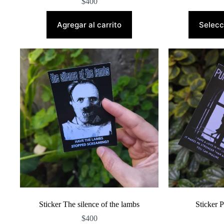
$
400
Agregar al carrito
Selecc
Sticker The silence of the lambs
Sticker 
$
400