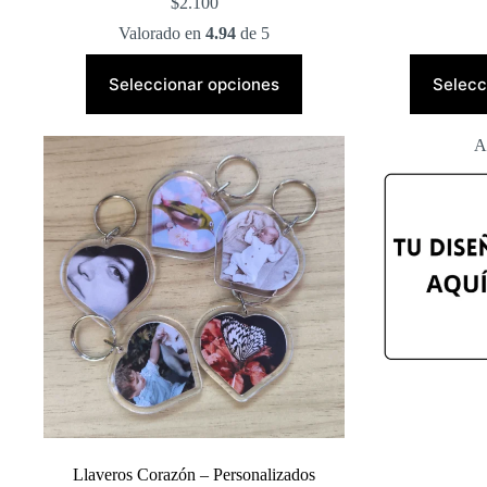
$
2.100
Valorado en
4.94
de 5
Este
producto
Seleccionar opciones
Selecc
tiene
múltiples
variantes.
A
Las
opciones
se
pueden
elegir
en
la
página
de
producto
Llaveros Corazón – Personalizados