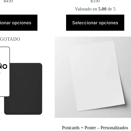
$
450
$
350
Valorado en
5.00
de 5
Este
Este
producto
producto
ionar opciones
Seleccionar opciones
tiene
tiene
múltiples
múltiples
variantes.
variantes.
GOTADO
Las
Las
opciones
opciones
se
se
pueden
pueden
elegir
elegir
en
en
la
la
página
página
de
de
producto
producto
Postcards + Poster – Personalizados