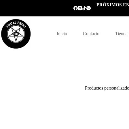
Saltar
PRÓXIMOS EN
al
contenido
Inicio
Contacto
Tienda
Productos personalizad