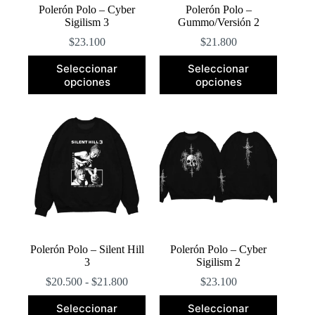
Polerón Polo – Cyber
Polerón Polo –
Sigilism 3
Gummo/Versión 2
$
23.100
$
21.800
Este
Este
Seleccionar
Seleccionar
producto
producto
opciones
opciones
tiene
tiene
múltiples
múltiples
variantes.
variantes.
Las
Las
opciones
opciones
se
se
pueden
pueden
elegir
elegir
en
en
la
la
página
página
de
de
producto
producto
Polerón Polo – Silent Hill
Polerón Polo – Cyber
3
Sigilism 2
Rango
$
20.500
-
$
21.800
$
23.100
de
Este
Este
precios:
Seleccionar
Seleccionar
producto
producto