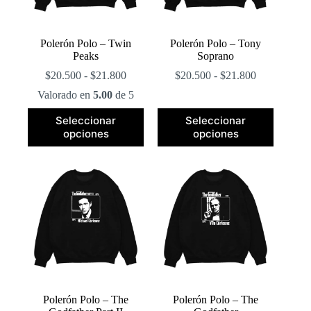
página
página
de
de
producto
producto
Polerón Polo – Twin
Polerón Polo – Tony
Peaks
Soprano
Rango
Rango
$
20.500
-
$
21.800
$
20.500
-
$
21.800
de
de
Valorado en
5.00
de 5
precios:
precios:
desde
desde
Este
Este
Seleccionar
Seleccionar
$20.500
$20.500
producto
producto
opciones
opciones
hasta
hasta
tiene
tiene
$21.800
$21.800
múltiples
múltiples
variantes.
variantes.
Las
Las
opciones
opciones
se
se
pueden
pueden
elegir
elegir
en
en
la
la
página
página
de
de
producto
producto
Polerón Polo – The
Polerón Polo – The