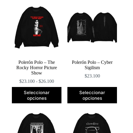
popularidad
Polerón Polo – The
Polerón Polo – Cyber
Rocky Horror Picture
Sigilism
Show
$
23.100
Rango
$
23.100
-
$
26.100
de
Este
Este
precios:
Seleccionar
Seleccionar
producto
producto
desde
opciones
opciones
tiene
tiene
$23.100
múltiples
múltiples
hasta
variantes.
variantes.
$26.100
Las
Las
opciones
opciones
se
se
pueden
pueden