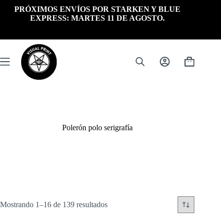
Saltar
PRÓXIMOS ENVÍOS POR STARKEN Y BLUE
al
EXPRESS: MARTES 11 DE AGOSTO.
contenido
Carrito
de
compra
Polerón polo serigrafía
Ordenado
Mostrando 1–16 de 139 resultados
por