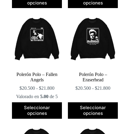
desde
opciones
opciones
tiene
tiene
$20.500
múltiples
múltiples
hasta
variantes.
variantes.
$21.800
Las
Las
opciones
opciones
se
se
pueden
pueden
elegir
elegir
en
en
la
la
página
página
de
de
producto
producto
Polerón Polo – Fallen
Polerón Polo –
Angels
Eraserhead
Rango
Rango
$
20.500
-
$
21.800
$
20.500
-
$
21.800
de
de
Valorado en
5.00
de 5
precios:
precios:
desde
desde
Este
Este
Seleccionar
Seleccionar
$20.500
$20.500
producto
producto
opciones
opciones
hasta
hasta
tiene
tiene
$21.800
$21.800
múltiples
múltiples
variantes.
variantes.
Las
Las