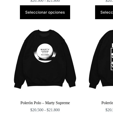
Rango
$
20.500
-
$
21.800
$
20.
de
Este
precios:
producto
Seleccionar opciones
Selecc
desde
tiene
$20.500
múltiples
hasta
variantes.
$21.800
Las
opciones
se
pueden
elegir
en
la
página
de
producto
Polerón Polo – Marty Supreme
Polerón
Rango
$
20.500
-
$
21.800
$
20.