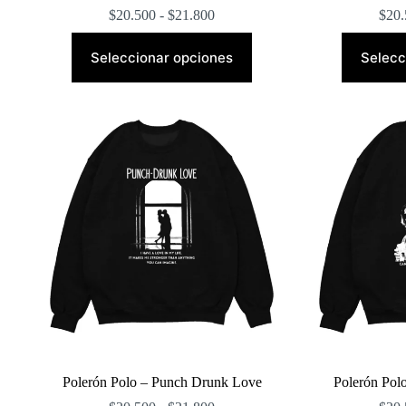
Rango
$
20.500
-
$
21.800
$
20.
de
Este
precios:
producto
Seleccionar opciones
Selecc
desde
tiene
$20.500
múltiples
hasta
variantes.
$21.800
Las
opciones
se
pueden
elegir
en
la
página
de
producto
Polerón Polo – Punch Drunk Love
Polerón Pol