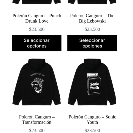
página
página
de
de
producto
producto
Polerón Canguro – Punch
Polerón Canguro – The
Drunk Love
Big Lebowski
$
23.500
$
23.500
Este
Este
Seleccionar
Seleccionar
producto
producto
opciones
opciones
tiene
tiene
múltiples
múltiples
variantes.
variantes.
Las
Las
opciones
opciones
se
se
pueden
pueden
elegir
elegir
en
en
la
la
página
página
de
de
producto
producto
Polerón Canguro –
Polerón Canguro – Sonic
Transformación
Youth
$
23.500
$
23.500