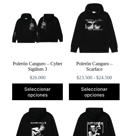
popularidad
Polerón Canguro – Cyber
Polerón Canguro –
Sigilism 3
Scarface
Rango
$
26.000
$
23.500
-
$
24.500
de
Este
Este
precios:
Seleccionar
Seleccionar
producto
producto
desde
opciones
opciones
tiene
tiene
$23.500
múltiples
múltiples
hasta
variantes.
variantes.
$24.500
Las
Las
opciones
opciones
se
se
pueden
pueden
elegir
elegir