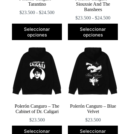
Tarantino
Siouxsie And The
Banshees
Rango
$
23.500
-
$
24.500
de
Rango
$
23.500
-
$
24.500
precios:
de
Este
Este
desde
precios:
Seleccionar
Seleccionar
producto
producto
$23.500
desde
opciones
opciones
tiene
tiene
hasta
$23.500
múltiples
múltiples
$24.500
hasta
variantes.
variantes.
$24.500
Las
Las
opciones
opciones
se
se
pueden
pueden
elegir
elegir
en
en
la
la
página
página
de
de
producto
producto
Polerón Canguro – The
Polerón Canguro – Blue
Cabinet of Dr. Caligari
Velvet
$
23.500
$
23.500
Este
Este
Seleccionar
Seleccionar
producto
producto