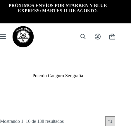
Saltar
PRÓXIMOS ENVÍOS POR STARKEN Y BLUE
al
EXPRESS: MARTES 11 DE AGOSTO.
contenido
Carrito
de
compra
Polerón Canguro Serigrafía
Ordenado
Mostrando 1–16 de 138 resultados
por