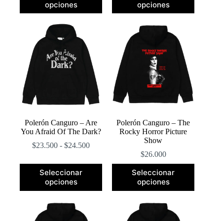
opciones
opciones
tiene
tiene
múltiples
múltiples
variantes.
variantes.
Las
Las
opciones
opciones
se
se
pueden
pueden
elegir
elegir
en
en
la
la
página
página
de
de
producto
producto
Polerón Canguro – Are
Polerón Canguro – The
You Afraid Of The Dark?
Rocky Horror Picture
Show
Rango
$
23.500
-
$
24.500
de
$
26.000
precios:
Este
Este
desde
Seleccionar
Seleccionar
producto
producto
$23.500
opciones
opciones
tiene
tiene
hasta
múltiples
múltiples
$24.500
variantes.
variantes.
Las
Las
opciones
opciones