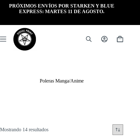
Saltar
PRÓXIMOS ENVÍOS POR STARKEN Y BLUE
al
EXPRESS: MARTES 11 DE AGOSTO.
contenido
Carrito
de
compra
Poleras Manga/Anime
Ordenado
Mostrando 14 resultados
por