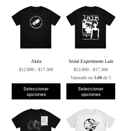
popularidad
Akira
Serial Experiments Lain
Rango
Rango
$
12.800
-
$
17.300
$
12.800
-
$
17.300
de
de
Valorado en
5.00
de 5
precios:
precios:
desde
desde
Este
Este
Seleccionar
Seleccionar
$12.800
$12.800
producto
producto
opciones
opciones
hasta
hasta
tiene
tiene
$17.300
$17.300
múltiples
múltiples
variantes.
variantes.
Las
Las
opciones
opciones
se
se
pueden
pueden