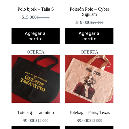
Polo bjork – Talla S
Polerón Polo – Cyber
Sigilism
$
15.000
$
20.500
El
El
$
19.000
$
23.100
precio
precio
El
El
original
actual
precio
precio
Agregar al
Agregar al
era:
es:
original
actual
carrito
carrito
$20.500.
$15.000.
era:
es:
$23.100.
$19.000.
OFERTA
OFERTA
Totebag – Tarantino
Totebag – Paris, Texas
$
9.000
$
9.000
$
12.000
$
12.000
El
El
El
El
precio
precio
precio
precio