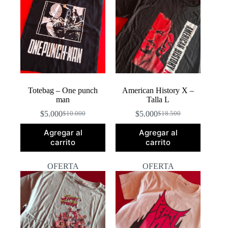
Totebag – One punch
American History X –
man
Talla L
$
5.000
$
5.000
$
10.000
$
18.500
El
El
El
El
precio
precio
precio
precio
Agregar al
Agregar al
original
actual
original
actual
carrito
carrito
era:
es:
era:
es:
$10.000.
$5.000.
$18.500.
$5.000.
OFERTA
OFERTA