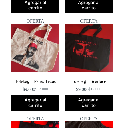
Agregar al
Agregar al
original
actual
original
actual
carrito
carrito
era:
es:
era:
es:
$12.000.
$9.000.
$12.000.
$9.000.
OFERTA
OFERTA
Totebag – Paris, Texas
Totebag – Scarface
$
9.000
$
9.000
$
12.000
$
12.000
El
El
El
El
precio
precio
precio
precio
Agregar al
Agregar al
original
actual
original
actual
carrito
carrito
era:
es:
era:
es:
$12.000.
$9.000.
$12.000.
$9.000.
OFERTA
OFERTA