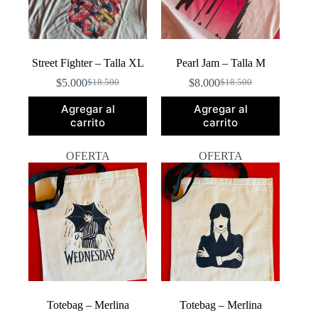
Street Fighter – Talla XL
Pearl Jam – Talla M
$
5.000
$
8.000
$
18.500
$
18.500
El
El
El
El
precio
precio
precio
precio
Agregar al
Agregar al
original
actual
original
actual
carrito
carrito
era:
es:
era:
es:
$18.500.
$5.000.
$18.500.
$8.000.
OFERTA
OFERTA
Totebag – Merlina
Totebag – Merlina